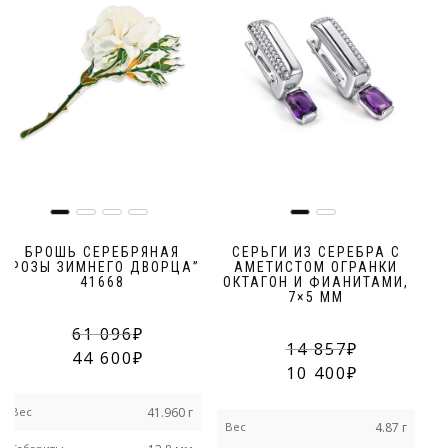
БРОШЬ СЕРЕБРЯНАЯ
СЕРЬГИ ИЗ СЕРЕБРА С
“РОЗЫ ЗИМНЕГО ДВОРЦА”
АМЕТИСТОМ ОГРАНКИ
41668
ОКТАГОН И ФИАНИТАМИ,
7×5 ММ
61 096
14 857
44 600
10 400
В
Вес
41.960 г
Вес
4.87 г