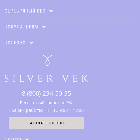
СЕРЕБРЯНЫЙ ВЕК
Карта клиента
ПОКУПАТЕЛЯМ
Акции
Оплата и доставка
ПОЛЕЗНО
Подарочные карты
Гарантии и возврат
Коллекции
Адреса салонов
Каталог
Что дарить
Правовая информация
Серебро
SV клуб
8 (800) 234-50-35
История бренда
Вопрос-ответ
Бесплатный звонок по РФ
График работы: ПН-ВС 9:00 – 18:00
Карта сайта
ЗАКАЗАТЬ ЗВОНОК
Отзывы
Саратов