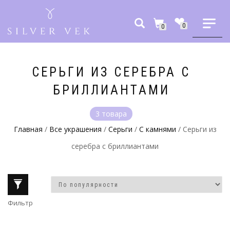
0
0
Заказать звонок
Быстрый заказ
СЕРЬГИ ИЗ СЕРЕБРА С
Имя:
*
БРИЛЛИАНТАМИ
Имя:
*
3 товара
Телефон:
*
Главная
/
Все украшения
/
Серьги
/
С камнями
/ Серьги из
Телефон:
*
серебра с бриллиантами
Менеджер нашего магазина свяжется с ва
После оформления быстрого заказа 
Я даю свое согласие на обработку моих
Я даю свое согласие на обработку моих перс