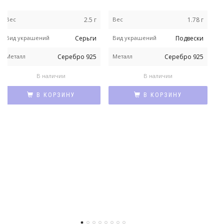
Вес
2.5 г
Вес
1.78 г
В
Вид украшений
Серьги
Вид украшений
Подвески
В
Металл
Серебро 925
Металл
Серебро 925
у
В наличии
В наличии
М
В КОРЗИНУ
В КОРЗИНУ
Н
и