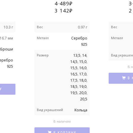
4 489
3
3 142
2
10.3 г
Вес
0.97 г
Вес
16.7 мм
Металл
Серебро
Металл
925
Броши
Размер
13,5
,
14
,
Вид украше
еребро
14,5
,
15,0
,
925
В 
15,5
,
16,0
,
16,5
,
17,0
,
В 
17,5
,
18,0
,
18,5
,
19,0
,
У
19,5
,
20,0
,
20,5
Вид украшений
Кольца
В наличии
В КОРЗИНУ