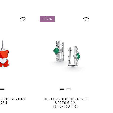
-22%
-30
Ne
 СЕРЕБРЯНАЯ
СЕРЕБРЯНЫЕ СЕРЬГИ С
СЕ
8754
АГАТОМ 02-
Р
5517/00АГ-00