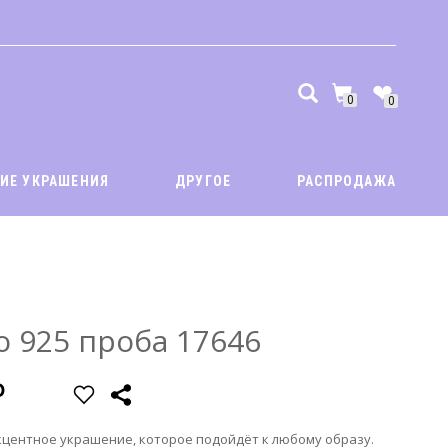
0
0
ИЕ УКРАШЕНИЯ
ДРУГОЕ
РАСПРОДАЖА
аказать звонок
Быстрый заказ
мя:
*
Имя:
*
о 925 проба 17646
елефон:
*
Телефон:
*
енеджер нашего магазина свяжется с вами в ближайшее время”
акцентное украшение, которое подойдёт к любому образу.