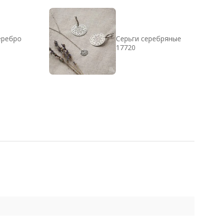
еребро
Серьги серебряные
17720