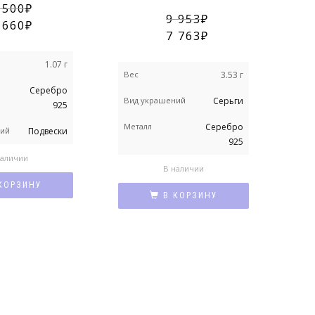
 500
9 953
 660
7 763
1.07 г
Вес
Вес
3.53 г
Серебро
Вид
Вид украшений
Серьги
925
Мет
Металл
Серебро
ний
Подвески
925
Ном
наличии
В наличии
КОРЗИНУ
В КОРЗИНУ