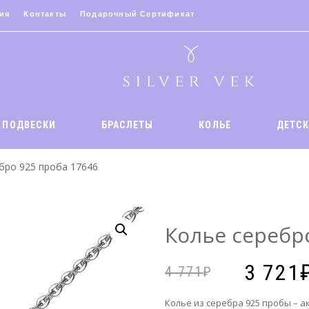
ия
Контакты
Подарочный Сертификат
ПОДВЕСКИ
БРАСЛЕТЫ
КОЛЬЕ
ДЕТСК
З
бро 925 проба 17646
И
Колье серебр
Т
3 721
4 771
М
Колье из серебра 925 пробы – 