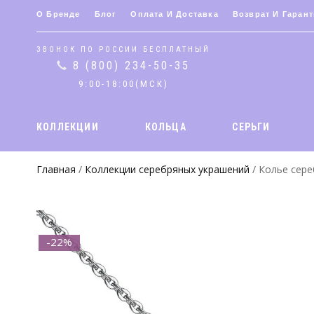
О Бренде
Блог
Оплата И Доставка
Возврат И Гарант
ЗВОНОК ПО РОССИИ БЕСПЛАТНЫЙ
8 (800) 234-50-35
9:00-18:00(МСК)
КОЛЛЕКЦИИ
КОЛЬЦА
СЕРЬГИ
Главная
/
Коллекции серебряных украшений
/ Колье сере
-22%