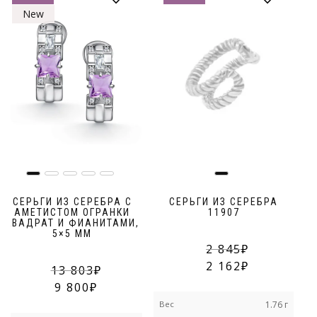
New
СЕРЬГИ ИЗ СЕРЕБРА С
СЕРЬГИ ИЗ СЕРЕБРА
АМЕТИСТОМ ОГРАНКИ
11907
КВАДРАТ И ФИАНИТАМИ,
5×5 ММ
2 845
2 162
13 803
9 800
Вес
1.76 г
В