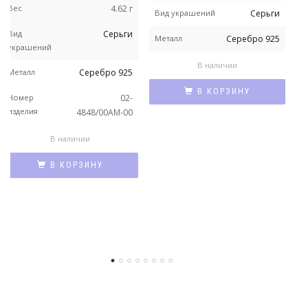
Вес
4.62 г
Вид украшений
Серьги
В
Вид
Серьги
Металл
Серебро 925
украшений
М
В наличии
Металл
Серебро 925
Н
В КОРЗИНУ
Номер
02-
изделия
4848/00АМ-00
В наличии
В КОРЗИНУ