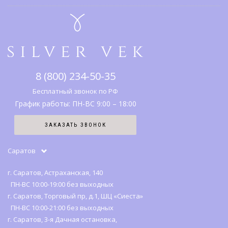
Подарочные карты
Гарантии и возврат
Коллекции
Адреса салонов
Каталог
Что дарить
Правовая информация
Серебро
SV клуб
8 (800) 234-50-35
История бренда
Вопрос-ответ
Бесплатный звонок по РФ
График работы: ПН-ВС 9:00 – 18:00
Карта сайта
ЗАКАЗАТЬ ЗВОНОК
Отзывы
Саратов
г. Саратов, Астраханская, 140
ПН-ВС 10:00-19:00 без выходных
г. Саратов, Торговый пр, д.1, ШЦ «Сиеста»
ПН-ВС 10:00-21:00 без выходных
г. Саратов, 3-я Дачная остановка,