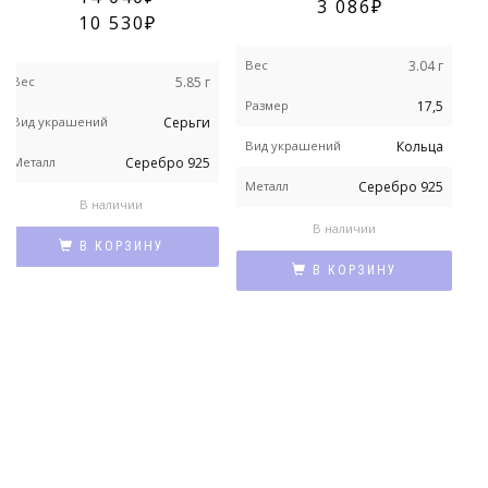
3 086
10 530
Вес
3.04 г
Вес
5.85 г
В
Размер
17,5
Вид украшений
Серьги
В
у
Вид украшений
Кольца
Металл
Серебро 925
М
Металл
Серебро 925
В наличии
Р
В наличии
В КОРЗИНУ
Н
В КОРЗИНУ
и