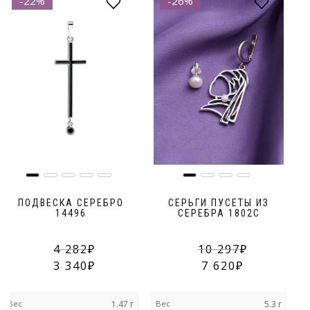
-22%
-26%
ПОДВЕСКА СЕРЕБРО
СЕРЬГИ ПУСЕТЫ ИЗ
14496
СЕРЕБРА 1802С
4 282
10 297
3 340
7 620
Вес
1.47 г
Вес
5.3 г
В