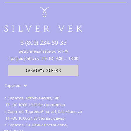
Подарочные карты
Гарантии и возврат
Коллекции
Адреса салонов
Каталог
Что дарить
Правовая информация
Серебро
SV клуб
8 (800) 234-50-35
История бренда
Вопрос-ответ
Бесплатный звонок по РФ
График работы: ПН-ВС 9:00 – 18:00
Карта сайта
ЗАКАЗАТЬ ЗВОНОК
Отзывы
Саратов
г. Саратов, Астраханская, 140
ПН-ВС 10:00-19:00 без выходных
г. Саратов, Торговый пр, д.1, ШЦ «Сиеста»
ПН-ВС 10:00-21:00 без выходных
г. Саратов, 3-я Дачная остановка,