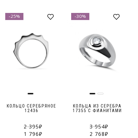
-25%
-30%
КОЛЬЦО СЕРЕБРЯНОЕ
КОЛЬЦА ИЗ СЕРЕБРА
12436
17355 С ФИАНИТАМИ
С
2 395
3 954
1 796
2 768