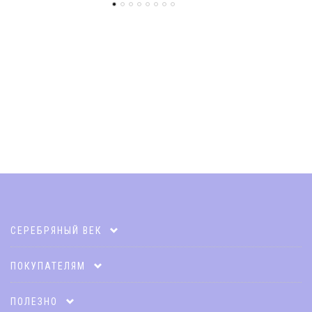
СЕРЕБРЯНЫЙ ВЕК
Карта клиента
ПОКУПАТЕЛЯМ
Акции
Оплата и доставка
ПОЛЕЗНО