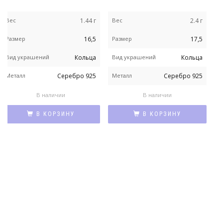
Вес
1.44 г
Вес
2.4 г
В
Размер
16,5
Размер
17,5
В
Вид украшений
Кольца
Вид украшений
Кольца
М
Металл
Серебро 925
Металл
Серебро 925
П
В наличии
В наличии
В КОРЗИНУ
В КОРЗИНУ