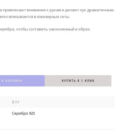
После оформления быстрого заказа менеджер нашего маг
 привлекают внимание к рукам и делают лук драматичным.
Я даю свое согласие на обработку моих персональных данных, ук
егко вписывается в ювелирные сеты.
Я даю свое согласие на обработку моих персональных данных, указа
серебра, чтобы составить законченный и образ.
В КОРЗИНУ
КУПИТЬ В 1 КЛИК
3.1 г
Серебро 925