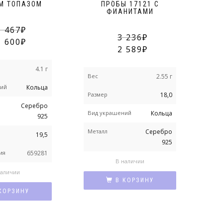
М ТОПАЗОМ
ПРОБЫ 17121 С
Р
ФИАНИТАМИ
Ф
5 467
3 236
1 600
2 589
4.1 г
Вес
2.55 г
Вес
ний
Кольца
Размер
18,0
Вид
Серебро
Вид украшений
Кольца
925
Мет
Металл
Серебро
19,5
Ном
925
ия
659281
В наличии
наличии
В КОРЗИНУ
КОРЗИНУ