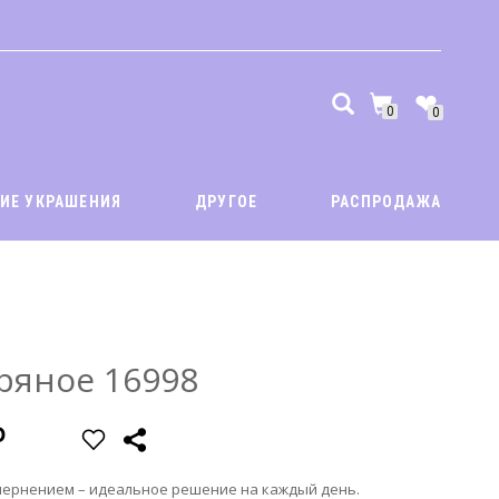
0
0
ИЕ УКРАШЕНИЯ
ДРУГОЕ
РАСПРОДАЖА
Заказать звонок
Быстрый заказ
Имя:
*
Имя:
*
ряное 16998
Телефон:
*
Телефон:
*
 чернением – идеальное решение на каждый день.
Менеджер нашего магазина свяжется с вами в ближайшее врем