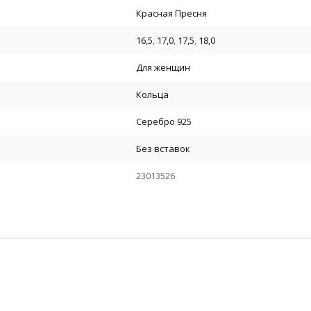
Красная Пресня
16,5
,
17,0
,
17,5
,
18,0
Для женщин
Кольца
Серебро 925
Без вставок
23013526