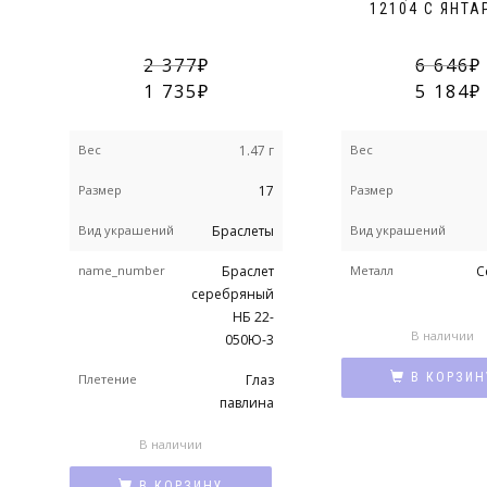
12104 С ЯНТА
2 377
6 646
1 735
5 184
Вес
1.47 г
Вес
Размер
17
Размер
Вид украшений
Браслеты
Вид украшений
name_number
Браслет
Металл
С
серебряный
НБ 22-
В наличии
050Ю-3
В КОРЗИН
Плетение
Глаз
павлина
В наличии
В КОРЗИНУ