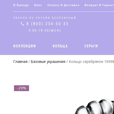
О Бренде
Блог
Оплата И Доставка
Возврат И Гарант
ЗВОНОК ПО РОССИИ БЕСПЛАТНЫЙ
8 (800) 234-50-35
9:00-18:00(МСК)
КОЛЛЕКЦИИ
КОЛЬЦА
СЕРЬГИ
Главная
/
Базовые украшения
/ Кольцо серебряное 1699
-29%