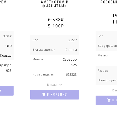
РЕМ
АМЕТИСТОМ И
РОЗОВЫ
ФИАНИТАМИ
1
6 538
1
5 100
3.04 г
Вес
Вес
2.22 г
18,0
Вид украше
Вид украшений
Серьги
Кольца
Металл
Металл
Серебро
925
еребро
925
Размер
Номер изделия
653323
Номер издел
В наличии
В 
У
В КОРЗИНУ
В 