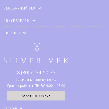
СЕРЕБРЯНЫЙ ВЕК
Карта клиента
ПОКУПАТЕЛЯМ
Акции
Оплата и доставка
ПОЛЕЗНО
Подарочные карты
Гарантии и возврат
Коллекции
Адреса салонов
Каталог
Что дарить
Правовая информация
Серебро
SV клуб
8 (800) 234-50-35
История бренда
Вопрос-ответ
Бесплатный звонок по РФ
График работы: ПН-ВС 9:00 – 18:00
Карта сайта
ЗАКАЗАТЬ ЗВОНОК
Отзывы
Саратов