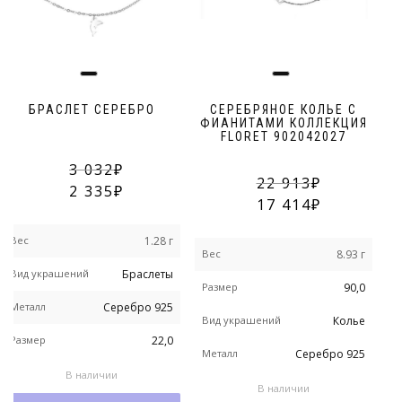
БРАСЛЕТ СЕРЕБРО
СЕРЕБРЯНОЕ КОЛЬЕ С
ФИАНИТАМИ КОЛЛЕКЦИЯ
FLORET 902042027
3 032
22 913
2 335
17 414
Вес
1.28 г
Вес
8.93 г
В
Вид украшений
Браслеты
Размер
90,0
В
Металл
Серебро 925
Вид украшений
Колье
М
Размер
22,0
Металл
Серебро 925
В наличии
В наличии