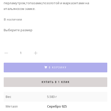
перламутром,топазами,позолотой и марказитами на
итальянском замке.
В наличии
Выберите размер
В КОРЗИНУ
КУПИТЬ В 1 КЛИК
Вес
5.583 г
Металл
Серебро 925