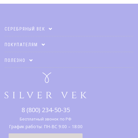
СЕРЕБРЯНЫЙ ВЕК
Карта клиента
ПОКУПАТЕЛЯМ
Акции
Оплата и доставка
ПОЛЕЗНО
Подарочные карты
Гарантии и возврат
Коллекции
Адреса салонов
Каталог
Что дарить
Правовая информация
Серебро
SV клуб
8 (800) 234-50-35
История бренда
Вопрос-ответ
Бесплатный звонок по РФ
График работы: ПН-ВС 9:00 – 18:00
Карта сайта