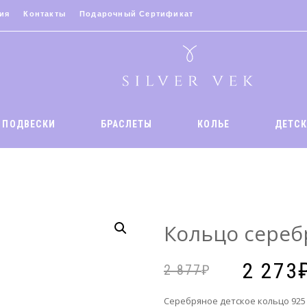
ия
Контакты
Подарочный Сертификат
ПОДВЕСКИ
БРАСЛЕТЫ
КОЛЬЕ
ДЕТСК
Заказ
Имя:
*
Кольцо сереб
Телеф
2 273
2 877
Менед
Серебряное детское кольцо 925