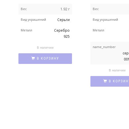
Вес
1.92 г
Вес
Вид украшений
Серьги
Вид украшений
Металл
Серебро
Металл
925
name_number
В наличии
се
В КОРЗИНУ
00
В наличии
В КОРЗИН