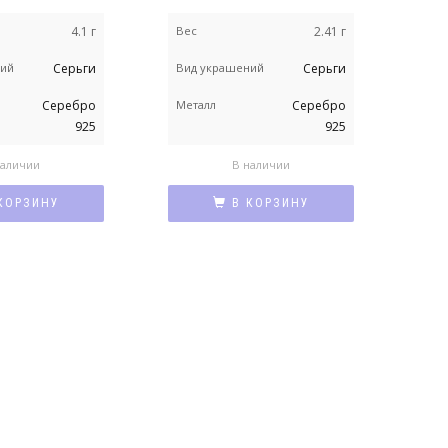
4.1 г
Вес
2.41 г
Вес
ний
Серьги
Вид украшений
Серьги
Вид
Серебро
Металл
Серебро
Мет
925
925
наличии
В наличии
КОРЗИНУ
В КОРЗИНУ