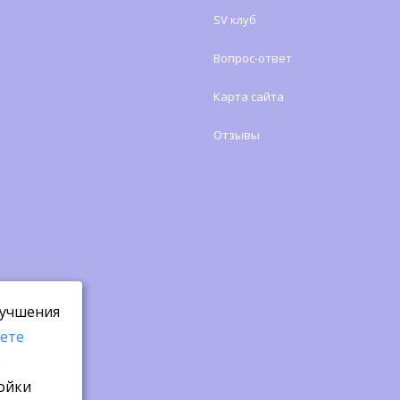
SV клуб
Вопрос-ответ
Карта сайта
Отзывы
лучшения
аете
е
ройки