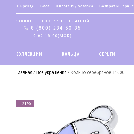
О Бренде
Блог
Оплата И Доставка
Возврат И Гарант
ЗВОНОК ПО РОССИИ БЕСПЛАТНЫЙ
8 (800) 234-50-35
9:00-18:00(МСК)
КОЛЛЕКЦИИ
КОЛЬЦА
СЕРЬГИ
Главная
/
Все украшения
/ Кольцо серебряное 11600
-21%