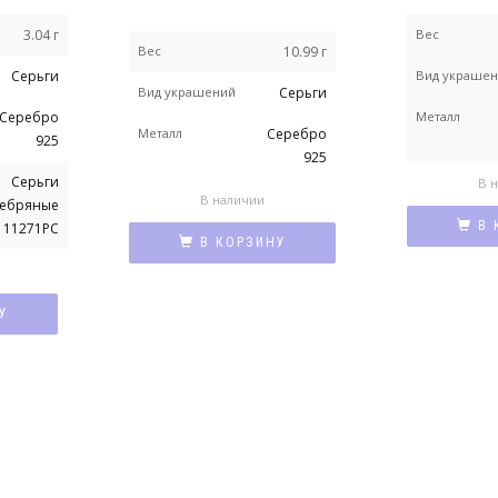
3.04 г
Вес
Вес
10.99 г
Серьги
Вид украше
Вид украшений
Серьги
Серебро
Металл
Металл
Серебро
925
925
Серьги
В 
В наличии
ребряные
В 
111271РС
В КОРЗИНУ
У