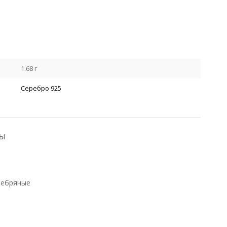
Я даю свое согласие на обработку моих персональных данных, указанных 
даю свое согласие на обработку моих персональных данных, указанных в
1.68 г
Серебро 925
ры
ребряные