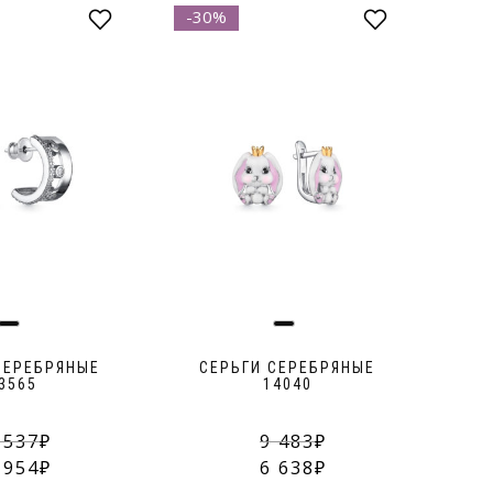
-30%
-28
СЕРЕБРЯНЫЕ
СЕРЬГИ СЕРЕБРЯНЫЕ
Б
3565
14040
 537
9 483
 954
6 638