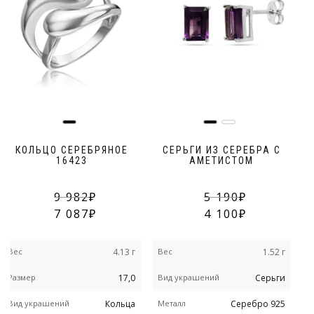
КОЛЬЦО СЕРЕБРЯНОЕ
СЕРЬГИ ИЗ СЕРЕБРА С
16423
АМЕТИСТОМ
9 982
5 190
7 087
4 100
Вес
4.13 г
Вес
1.52 г
В
Размер
17,0
Вид украшений
Серьги
Р
Вид украшений
Кольца
Металл
Серебро 925
В