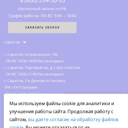
8 (800) 234-50-35
История бренда
Вопрос-ответ
Бесплатный звонок по РФ
График работы: ПН-ВС 9:00 – 18:00
Карта сайта
ЗАКАЗАТЬ ЗВОНОК
Отзывы
Саратов
г. Саратов, Астраханская, 140
ПН-ВС 10:00-19:00 без выходных
г. Саратов, Торговый пр, д.1, ШЦ «Сиеста»
ПН-ВС 10:00-21:00 без выходных
г. Саратов, 3-я Дачная остановка,
ТРК «ТАУ Галерея»
ПН-ВС 10:00-22:00 без выходных
Мы используем файлы cookie для аналитики и
улучшения работы сайта. Продолжая работу с
сайтом,
вы даете согласие на обработку файлов
cookie
. Вы можете отказаться от их