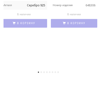
Металл
Серебро 925
Номер изделия
648306
М
В наличии
В наличии
В КОРЗИНУ
В КОРЗИНУ