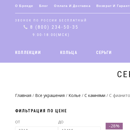
О Бренде
Блог
Оплата И Доставка
Возврат И Гарант
ЗВОНОК ПО РОССИИ БЕСПЛАТНЫЙ
8 (800) 234-50-35
9:00-18:00(МСК)
КОЛЛЕКЦИИ
КОЛЬЦА
СЕРЬГИ
СЕ
Главная
/
Все украшения
/
Колье
/
С камнями
/ С фианит
ФИЛЬТРАЦИЯ ПО ЦЕНЕ
ОТ
ДО
-28%