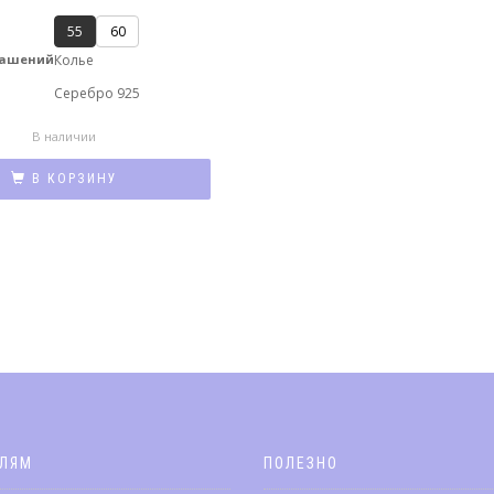
55
60
рашений
Колье
л
Серебро 925
В наличии
В КОРЗИНУ
ЕЛЯМ
ПОЛЕЗНО