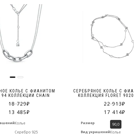
Я даю свое согла
НОЕ КОЛЬЕ С ФИАНИТОМ
СЕРЕБРЯНОЕ КОЛЬЕ С ФИ
194 КОЛЛЕКЦИИ CHAIN
КОЛЛЕКЦИЯ FLORET 902
18 729
22 913
13 485
17 414
рашений
Колье
Размер
90,0
л
Серебро 925
Вид украшений
Колье