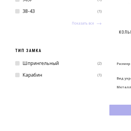
38-43
(1)
Показать все
КОЛЬ
ТИП ЗАМКА
Шпрингельный
(2)
Размер
Карабин
(1)
Вид ук
Метал