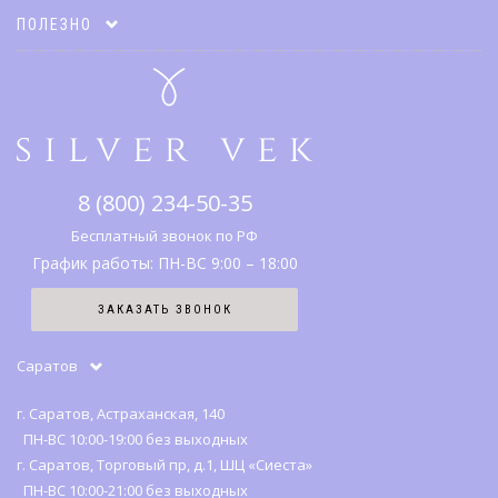
Акции
Оплата и доставка
ПОЛЕЗНО
Подарочные карты
Гарантии и возврат
Коллекции
Адреса салонов
Каталог
Что дарить
Правовая информация
Серебро
SV клуб
8 (800) 234-50-35
История бренда
Вопрос-ответ
Бесплатный звонок по РФ
График работы: ПН-ВС 9:00 – 18:00
Карта сайта
ЗАКАЗАТЬ ЗВОНОК
Отзывы
Саратов
г. Саратов, Астраханская, 140
ПН-ВС 10:00-19:00 без выходных
г. Саратов, Торговый пр, д.1, ШЦ «Сиеста»
ПН-ВС 10:00-21:00 без выходных