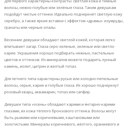
Для первого характерны контрасты: светлая кожа и темные
волосы, нежно-голубые или зелёные глаза. Таким девушкам
подойдут чистые оттенки. Идеально подчеркнёт светлую кожу
серебро, а также яркие вставки с эффектом «драмы»: изумруды,
гранаты или черные опалы.
Весенние девушки обладают светлой кожей, которая легко
впитывает загар. Глаза серо-зеленые, зеленые или светло-
карие. Украшения хорошо подбирать нежных, пастельных
цветов и оттенков. Из минералов можете подарить лунный
камень, иолит, цитрин и желтый топаз.
Для летнего типа характерны русые или холодно-пепельные
волосы, серые, карие и голубые глаза. Их хорошо подчеркнут
розовый кварц, аквамарин, топаз или сапфир.
Девушки типа «осень» обладают карими и янтарно-карими
глазами, их кожа тёплого бронзового оттенка. Волосы могут
быть рыжими или коричневыми, каштановыми или
золотистыми. Минералы коричневого, жёлтого, оранжевого и